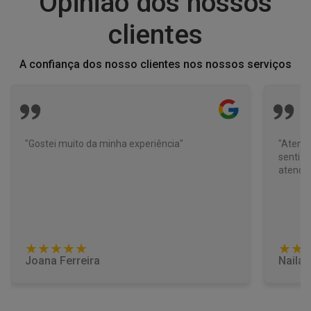
Opinião dos nossos
clientes
A confiança dos nosso clientes nos nossos serviços
"Gostei muito da minha experiência"
"Atende
senti a
atendid
★★★★★
★★
Joana Ferreira
Naila 