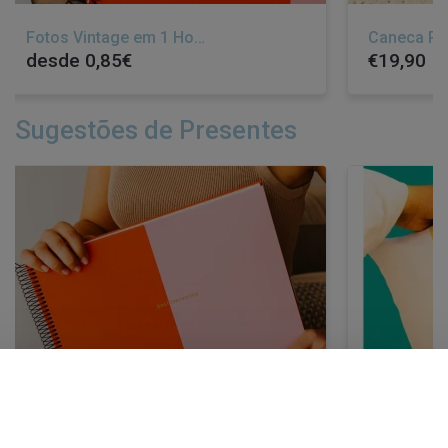
Fotos Vintage em 1 Hora
desde 0,85€
€19,90
Sugestões de Presentes
×