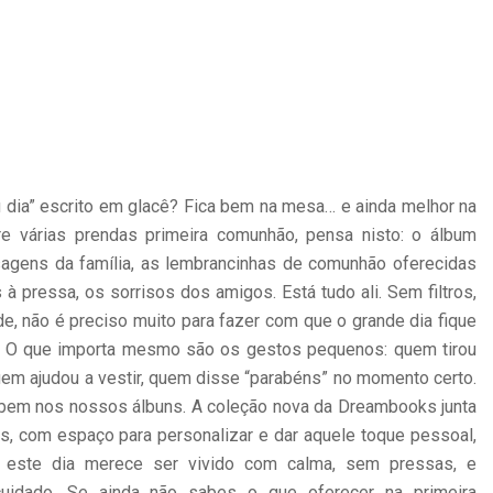
u dia” escrito em glacê? Fica bem na mesa… e ainda melhor na
tre várias prendas primeira comunhão, pensa nisto: o álbum
sagens da família, as lembrancinhas de comunhão oferecidas
 à pressa, os sorrisos dos amigos. Está tudo ali. Sem filtros,
e, não é preciso muito para fazer com que o grande dia fique
. O que importa mesmo são os gestos pequenos: quem tirou
uem ajudou a vestir, quem disse “parabéns” no momento certo.
em nos nossos álbuns. A coleção nova da Dreambooks junta
s, com espaço para personalizar e dar aquele toque pessoal,
 este dia merece ser vivido com calma, sem pressas, e
dado. Se ainda não sabes o que oferecer na primeira