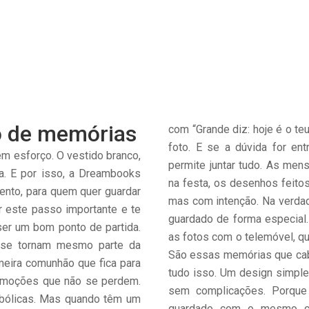
io de memórias
com “Grande diz: hoje é o te
foto. E se a dúvida for en
m esforço. O vestido branco,
permite juntar tudo. As men
a. E por isso, a Dreambooks
na festa, os desenhos feitos
ento, para quem quer guardar
mas com intenção. Na verdad
ar este passo importante e te
guardado de forma especial
ser um bom ponto de partida.
as fotos com o telemóvel, q
 se tornam mesmo parte da
São essas memórias que cab
meira comunhão que fica para
tudo isso. Um design simple
 emoções que não se perdem.
sem complicações. Porque
bólicas. Mas quando têm um
guardado com o mesmo cui