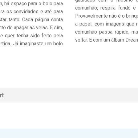
m, há espaço para o bolo para
comunhão, respira fundo e
ara os convidados e até para
Provavelmente não é o brinq
tar tanto. Cada página conta
a papel, com imagens que 
o de apagar as velas. E sim,
comunhão passa rápido, ma
 quer tenha sido feito pela
voltar. E com um álbum Drea
tida. Já imaginaste um bolo
rt