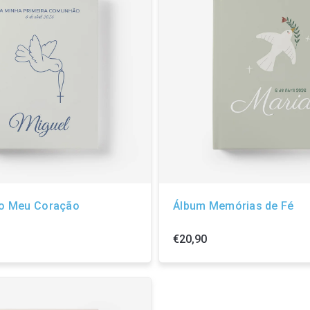
no Meu Coração
Álbum Memórias de Fé
€20,90