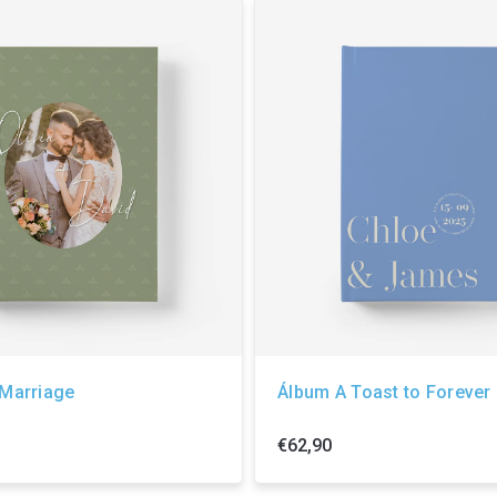
Marriage
Álbum A Toast to Forever
€62,90