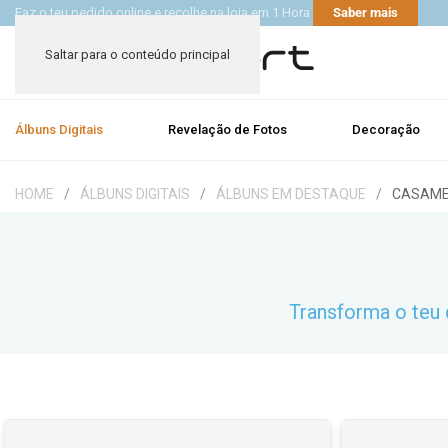
Faz o teu pedido online e recolhe na loja em 1 Hora
Saber mais
Saltar para o conteúdo principal
Álbuns Digitais
Revelação de Fotos
Decoração
HOME
ÁLBUNS DIGITAIS
ÁLBUNS EM DESTAQUE
CASAM
Transforma o teu 