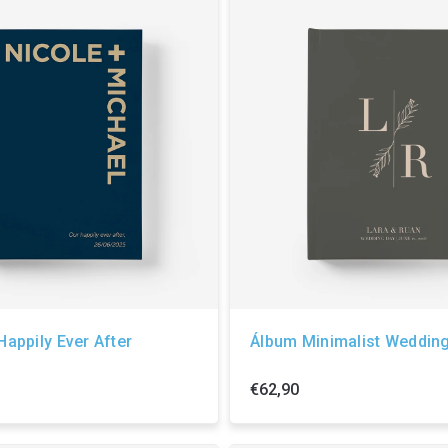
appily Ever After
Álbum Minimalist Weddin
€62,90