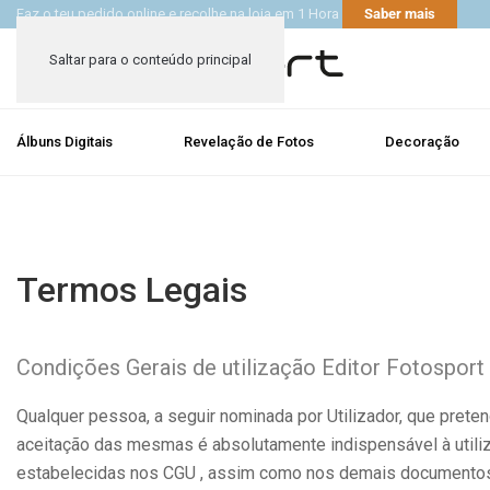
Faz o teu pedido online e recolhe na loja em 1 Hora
Saber mais
Saltar para o conteúdo principal
Álbuns Digitais
Revelação de Fotos
Decoração
Termos Legais
Condições Gerais de utilização Editor Fotosport
Qualquer pessoa, a seguir nominada por Utilizador, que preten
aceitação das mesmas é absolutamente indispensável à utilizaç
estabelecidas nos CGU , assim como nos demais documentos i