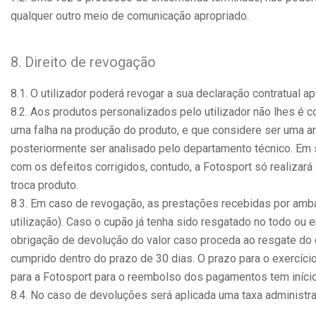
qualquer outro meio de comunicação apropriado.
8. Direito de revogação
8.1. O utilizador poderá revogar a sua declaração contratual a
8.2. Aos produtos personalizados pelo utilizador não lhes é c
uma falha na produção do produto, e que considere ser uma an
posteriormente ser analisado pelo departamento técnico. Em 
com os defeitos corrigidos, contudo, a Fotosport só realizará
troca produto.
8.3. Em caso de revogação, as prestações recebidas por ambas 
utilização). Caso o cupão já tenha sido resgatado no todo ou e
obrigação de devolução do valor caso proceda ao resgate do 
cumprido dentro do prazo de 30 dias. O prazo para o exercício
para a Fotosport para o reembolso dos pagamentos tem iníci
8.4. No caso de devoluções será aplicada uma taxa administrati