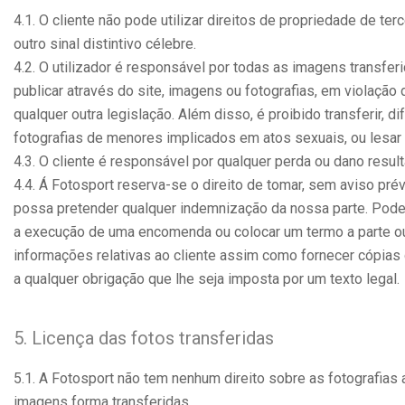
4.1. O cliente não pode utilizar direitos de propriedade de ter
outro sinal distintivo célebre.
4.2. O utilizador é responsável por todas as imagens transfer
publicar através do site, imagens ou fotografias, em violação
qualquer outra legislação. Além disso, é proibido transferir, 
fotografias de menores implicados em atos sexuais, ou lesar a
4.3. O cliente é responsável por qualquer perda ou dano resul
4.4. Á Fotosport reserva-se o direito de tomar, sem aviso prév
possa pretender qualquer indemnização da nossa parte. Pode
a execução de uma encomenda ou colocar um termo a parte ou 
informações relativas ao cliente assim como fornecer cópias 
a qualquer obrigação que lhe seja imposta por um texto legal.
5. Licença das fotos transferidas
5.1. A Fotosport não tem nenhum direito sobre as fotografias 
imagens forma transferidas.