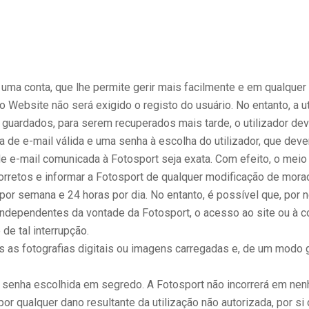
te uma conta, que lhe permite gerir mais facilmente e em qualque
 Website não será exigido o registo do usuário. No entanto, a 
m guardados, para serem recuperados mais tarde, o utilizador de
a de e-mail válida e uma senha à escolha do utilizador, que deve
da de e-mail comunicada à Fotosport seja exata. Com efeito, o mei
corretos e informar a Fotosport de qualquer modificação de mora
as por semana e 24 horas por dia. No entanto, é possível que, po
ndependentes da vontade da Fotosport, o acesso ao site ou à co
de tal interrupção.
s as fotografias digitais ou imagens carregadas e, de um modo ger
r a senha escolhida em segredo. A Fotosport não incorrerá em n
or qualquer dano resultante da utilização não autorizada, por si 