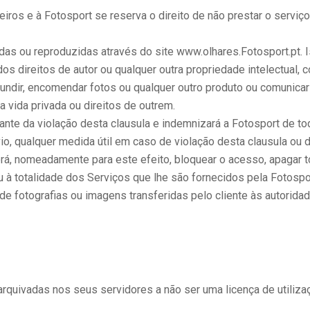
ceiros e à Fotosport se reserva o direito de não prestar o serviço
idas ou reproduzidas através do site www.olhares.Fotosport.pt. I
 dos direitos de autor ou qualquer outra propriedade intelectual
difundir, encomendar fotos ou qualquer outro produto ou comunicar
 vida privada ou direitos de outrem.
tante da violação desta clausula e indemnizará a Fotosport de tod
io, qualquer medida útil em caso de violação desta clausula ou d
rá, nomeadamente para este efeito, bloquear o acesso, apagar 
à totalidade dos Serviços que lhe são fornecidos pela Fotospo
de fotografias ou imagens transferidas pelo cliente às autorida
arquivadas nos seus servidores a não ser uma licença de utiliza