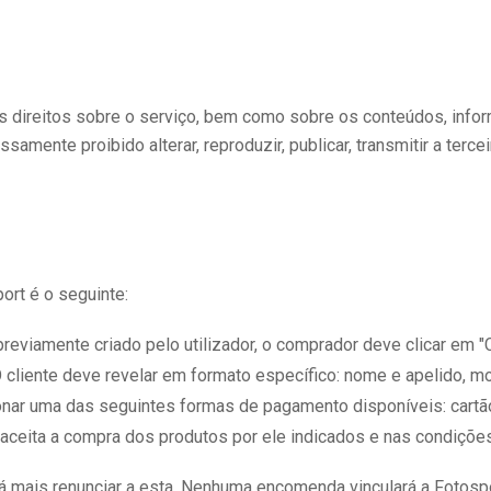
ros direitos sobre o serviço, bem como sobre os conteúdos, inf
ssamente proibido alterar, reproduzir, publicar, transmitir a ter
ort é o seguinte:
previamente criado pelo utilizador, o comprador deve clicar em 
 cliente deve revelar em formato específico: nome e apelido, mo
onar uma das seguintes formas de pagamento disponíveis: cartão
r aceita a compra dos produtos por ele indicados e nas condiçõe
mais renunciar a esta. Nenhuma encomenda vinculará a Fotospor