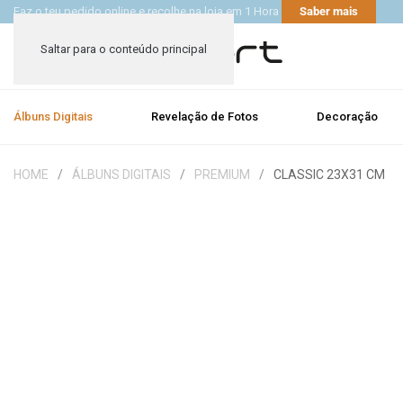
Faz o teu pedido online e recolhe na loja em 1 Hora
Saber mais
Saltar para o conteúdo principal
Álbuns Digitais
Revelação de Fotos
Decoração
HOME
ÁLBUNS DIGITAIS
PREMIUM
CLASSIC 23X31 CM