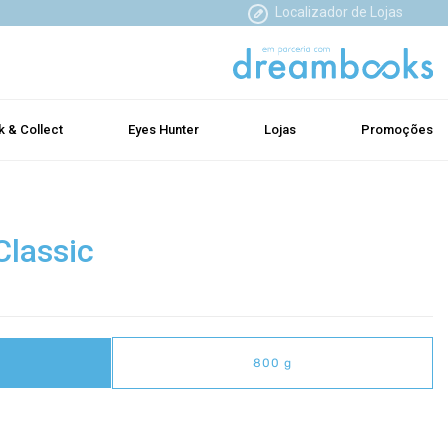
Localizador de Lojas
k & Collect
Eyes Hunter
Lojas
Promoções
Classic
800 g