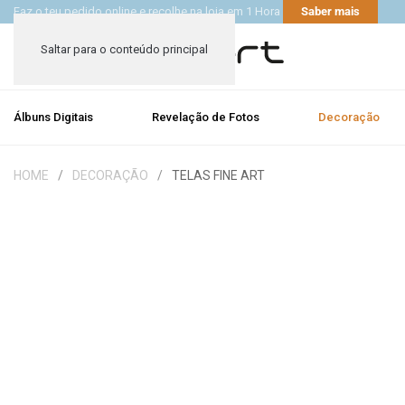
Faz o teu pedido online e recolhe na loja em 1 Hora
Saber mais
Saltar para o conteúdo principal
Álbuns Digitais
Revelação de Fotos
Decoração
HOME
DECORAÇÃO
TELAS FINE ART