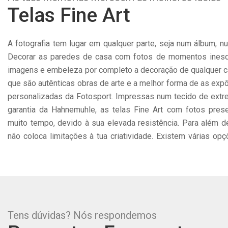
Telas Fine Art
A fotografia tem lugar em qualquer parte, seja num álbum, 
no nosso editor para que possas escolher a dimensão m
Decorar as paredes de casa com fotos de momentos inesqu
memórias. O processo de criação das nossas telas persona
imagens e embeleza por completo a decoração de qualquer 
eficaz. Deverás importar a fotografia que desejas imprimir na 
que são autênticas obras de arte e a melhor forma de as expôr
como bem entenderes e finalizar a encomenda. Depois disso,
personalizadas da Fotosport. Impressas num tecido de extr
Este é um dos produtos preferidos dos nossos clientes para 
garantia da Hahnemuhle, as telas Fine Art com fotos prese
da sua vida como casamentos, batizados, dia da mãe, pai e a
muito tempo, devido à sua elevada resistência. Para além d
não coloca limitações à tua criatividade. Existem várias op
Tens dúvidas? Nós respondemos