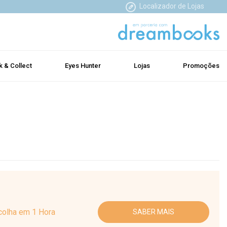
Localizador de Lojas
k & Collect
Eyes Hunter
Lojas
Promoções
colha em 1 Hora
SABER MAIS