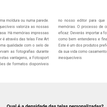
numa moldura ou numa parede.
ais indicada para as tuas
ecíveis valoriza as nossas
lizadas é simples, rápido e
casa. Há memórias impressas
tela Fine Art, editar a imagem
 é através das telas Fine Art
 a Fotosport chegará até ti.
ema qualidade com o selo de
assinalar ocasiões especiais
rvam as fotografias durante
vós ou para relembrar viagens
estas vantagens, a Fotosport
inesquecíveis.
ções de formatos disponíveis
Qual é a densidade das telas personalizadas?