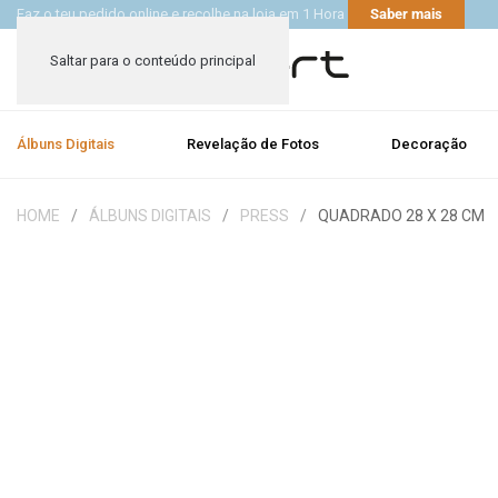
Faz o teu pedido online e recolhe na loja em 1 Hora
Saber mais
Saltar para o conteúdo principal
Álbuns Digitais
Revelação de Fotos
Decoração
HOME
ÁLBUNS DIGITAIS
PRESS
QUADRADO 28 X 28 CM