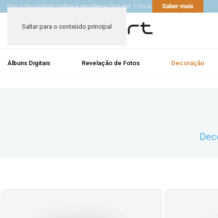
Faz o teu pedido online e recolhe na loja em 1 Hora
Saber mais
Saltar para o conteúdo principal
Álbuns Digitais
Revelação de Fotos
Decoração
Deco