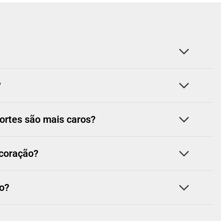
?
ortes são mais caros?
ecoração?
o?