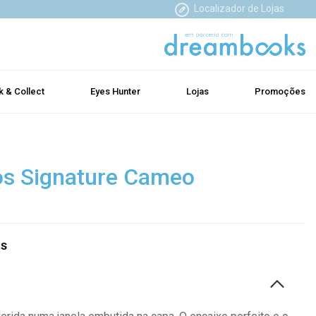
Localizador de Lojas
k & Collect
Eyes Hunter
Lojas
Promoções
os Signature Cameo
as