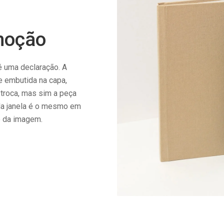
moção
é uma declaração. A
e embutida na capa,
 troca, mas sim a peça
da janela é o mesmo em
o da imagem.