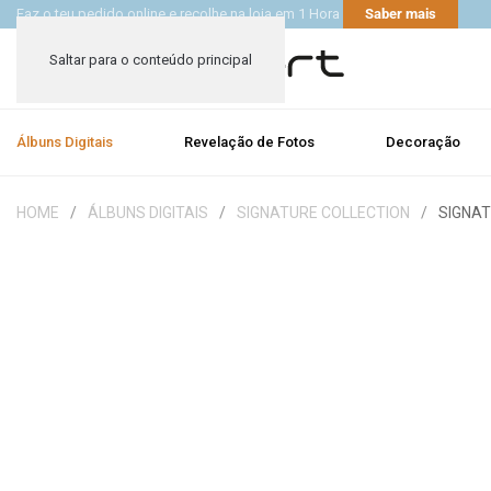
Faz o teu pedido online e recolhe na loja em 1 Hora
Saber mais
Saltar para o conteúdo principal
Álbuns Digitais
Revelação de Fotos
Decoração
HOME
ÁLBUNS DIGITAIS
SIGNATURE COLLECTION
SIGNA