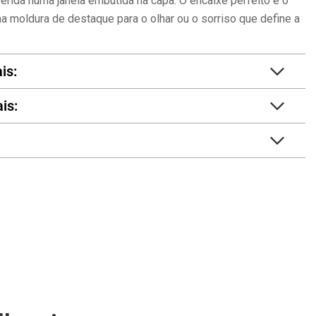
ferida numa janela embutida na capa. O encaixe perfeito e o
 moldura de destaque para o olhar ou o sorriso que define a
is:
is: