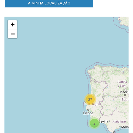
A MINHA LOCALIZAÇÃO
+
−
37
2