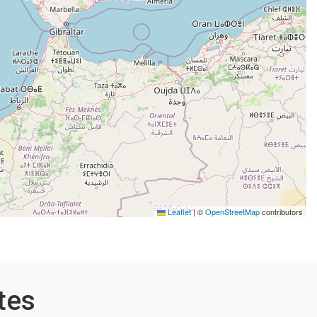
Leaflet
|
©
OpenStreetMap
contributors
tes