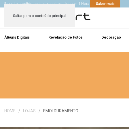
Faz o teu pedido online e recolhe na loja em 1 Hora
Saber mais
Saltar para o conteúdo principal
Álbuns Digitais
Revelação de Fotos
Decoração
HOME
LOJAS
EMOLDURAMENTO