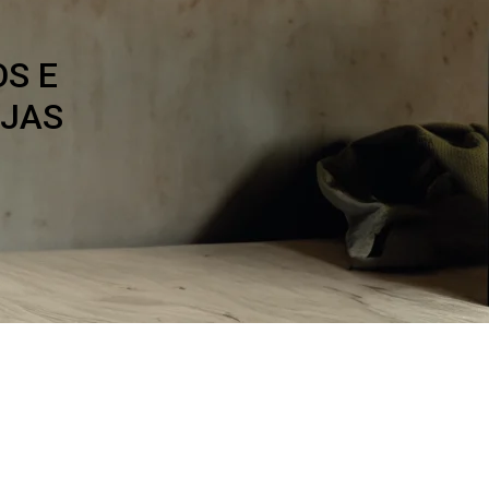
S E
OJAS