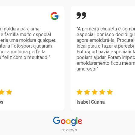
a moldura para uma
“A primeira chupeta é semp
de família muito especial
especial, por isso decidi gu
eria uma moldura qualquer.
agora emoldurá-la. Procurei
tei a Fotosport ajudaram-
local para o fazer e percebi
er a moldura perfeita.
Fotosport havia especialis
 feliz com o resultado!”
podiam ajudar. Foram impec
emolduramento ficou mes
amoroso!”
os
Isabel Cunha