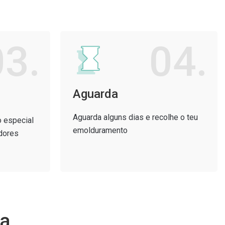
03.
04.
Aguarda
Aguarda alguns dias e recolhe o teu
o especial
emolduramento
dores
ma