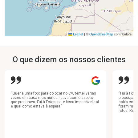
Leaflet
|
©
OpenStreetMap
contributors
O que dizem os nossos clientes
“Queria uma foto para colocar no CV, tentei várias
“Fui à Fotos
vezes em casa mas nunca ficava com o aspeto
preocupada
que procurava. Fui à Fotosport e ficou impecável, tal
sabia como
e qual como estava à espera.”
foram muit
fotos. Rec