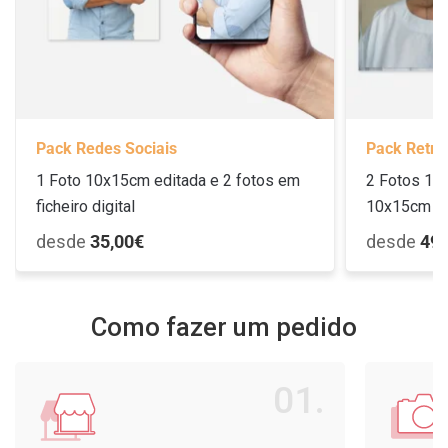
Pack Redes Sociais
Pack Retra
1 Foto 10x15cm editada e 2 fotos em
2 Fotos 15
ficheiro digital
10x15cm ed
desde
35,00€
desde
49,
Como fazer um pedido
01.