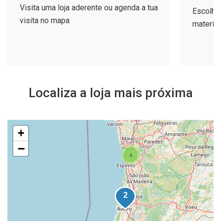
Visita uma loja aderente ou agenda a tua
Escolhe 
visita no mapa
materiais
Localiza a loja mais próxima
+
−
4