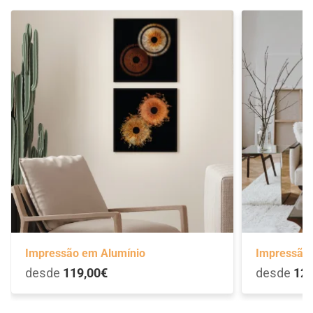
Impressão em Alumínio
Impressão 
desde
119,00€
desde
129