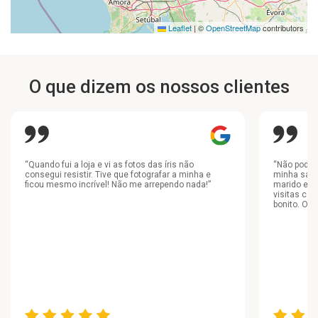
Leaflet
|
©
OpenStreetMap
contributors
O que dizem os nossos clientes
“Quando fui a loja e vi as fotos das íris não
“Não podia
consegui resistir. Tive que fotografar a minha e
minha sala,
ficou mesmo incrível! Não me arrependo nada!”
marido e c
visitas com
bonito. Obr