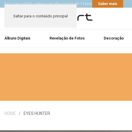
Faz o teu pedido online e recolhe na loja em 1 Hora
Saber mais
Saltar para o conteúdo principal
Álbuns Digitais
Revelação de Fotos
Decoração
HOME
EYES HUNTER