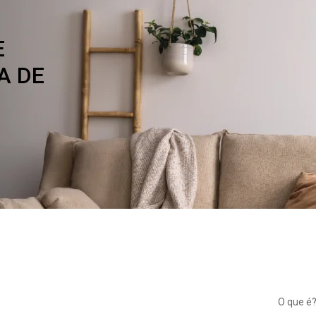
E
A DE
O que é